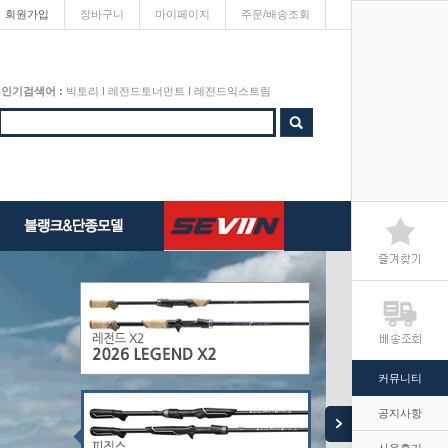
회원가입
장바구니
마이페이지
주문/배송조회
인기검색어 :
빅토리
I
레전드토너먼트
I
레전드익스트림
커뮤니티
공지사항