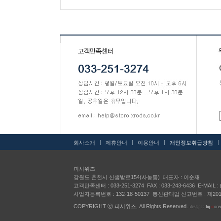
|
|
|
회사소개
제휴안내
이용안내
개인정보취급방침
피시위즈
강원도 춘천시 신샘밭로154(사농동) 대표자 : 이순재
고객만족센터 : 033-251-3274 FAX : 033-243-6436 E-MAIL :
사업자등록번호 : 132-18-50137 통신판매업 신고번호 : 제2
COPYRIGHT ⓒ 피시위즈, All Rights Reserved.