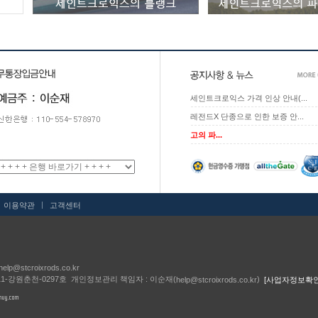
세인트크로익스 가격 인상 안내(...
레전드X 단종으로 인한 보증 안...
고의 파...
|
|
이용약관
고객센터
help@stcroixrods.co.kr
011-강원춘천-0297호 개인정보관리 책임자 : 이순재(
)
help@stcroixrods.co.kr
[사업자정보확인