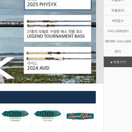
사용후기
제품문의
A/S접수
서비스&워런티
SEVIIN 서비스&워
런티
▲위로가기