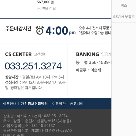
567,000원
비스
5,670원 적립
SEVIIN 부품도
이용안내
|
|
이용약관
|
커뮤니티
TOP
개인정보취급방침
상호명 : 피시위즈 / 전화 : 033-251-3274
주소 : 강원도 춘천시 신샘밭로154(사농동)
사업자등록번호 : 132-18-50137
통신판매업신고 : 제2011-강원춘천-0297호
대표 : 이순재