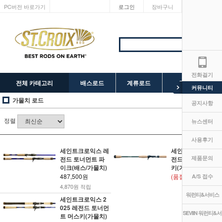
PC버전 바로가기
로그인
장바구니
마이페이지
전화걸기
전체 카테고리
배스로드
계류로드
SEVIIN 릴
커뮤니티
가물치 로드
공지사항
정렬
뉴스센터
사용후기
세인트크로익스 레
세인트크로익스 레
제품문의
전드 토너먼트 파
전드 엘리트 머스
이크(배스/가물치)
키(가물치)
487,500원
(품절)
A/S 접수
4,870원 적립
워런티&서비스
세인트크로익스 2
025 레전드 토너먼
SEVIIN 워런티&서
트 머스키(가물치)