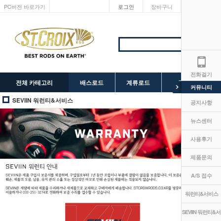
PC버전 바로가기
로그인
장바구니
마이페이지
전화걸기
전체 카테고리
배스로드
계류로드
SEVIIN 릴
커뮤니티
SEVIIN 워런티&서비스
공지사항
뉴스센터
사용후기
제품문의
A/S 접수
워런티&서비스
SEVIIN 워런티&서