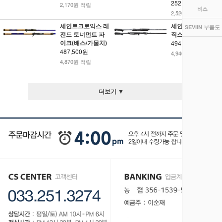
252,000원
2,170원 적립
비스
2,520원 적립
세인트크로익스 레
세인트크로익스 피
SEVIIN 부품도
전드 토너먼트 파
직스
이크(배스/가물치)
494,000원
487,500원
4,940원 적립
4,870원 적립
더보기 ▼