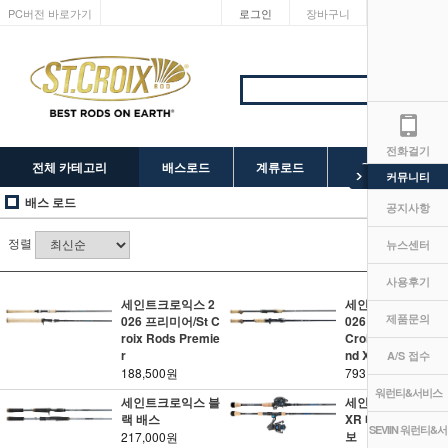
PC버전 바로가기
로그인
장바구니
마이페이지
전화걸기
전체 카테고리
배스로드
계류로드
SEVIIN 릴
커뮤니티
배스 로드
공지사항
정렬
뉴스센터
사용후기
세인트크로익스 2
세인트크로익스 2
제품문의
026 프리미어/St C
026 레전드X2/St
roix Rods Premie
Croix Rods Lege
r
nd X2
A/S 접수
188,500원
793,000원
워런티&서비스
세인트크로익스 블
세인트크로익스 G
랙 배스
XR 배스 시스템 콤
SEVIIN 워런티&서
보
217,000원