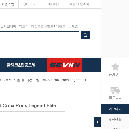
회원가입
장바구니
마이페이지
주문/배송조회
인기검색어 :
빅토리
I
레전드토너먼트
I
레전드익스트림
크로익스 올-뉴 레전드엘리트/St Croix Rods Legend Elite
x Rods Legend Elite
커뮤니티
공지사항