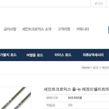
로그인
>
> 세인트
Home
로드
세인트크로익스 올-뉴 레전드엘리트/St Croi
판매가격
643,500원
적립금
1%