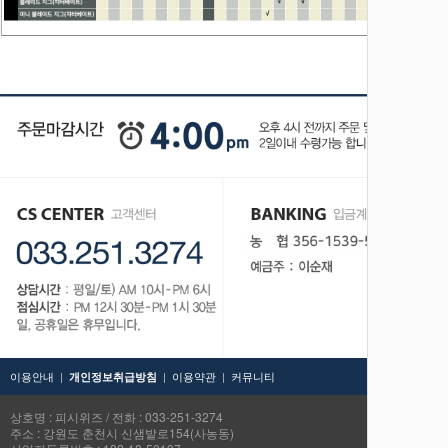
이용안내
|
|
이용약관
|
커뮤니티
TOP
개인정보취급방침
상호명 : 피시위즈 / 전화 : 033-251-3274
주소 : 강원도 춘천시 신샘밭로154(사농동)