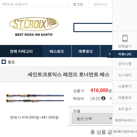
PC버전 바로가기
로그인
장바구니
마이페이지
전화걸기
전체 카테고리
배스로드
계류로드
SEVIIN 릴
커뮤니티
로드
공지사항
세인트크로익스 레전드 토너먼트 배스
뉴스센터
사용후기
416,000
상품가
원
제품문의
배송비
(조건)
지역별
A/S 접수
모델
판매가 416,000원~481,000원
워런티&서비스
0
원
총 상품 금액
SEVIIN 워런티&서