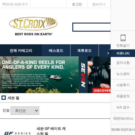
PC버전 바로가기
로그인
장바구니
마이페이지
전화걸기
전체 카테고리
배스로드
계류로드
SEVIIN 릴
커뮤니티
공지사항
뉴스센터
사용후기
제품문의
세븐 릴
A/S 접수
정렬
워런티&서비스
세븐 GF 베이트 캐
SEVIIN 워런티&서
스팅 릴