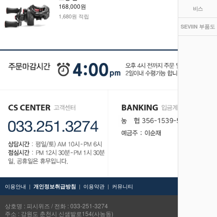
168,000원
비스
1,680원 적립
SEVIIN 부품도
이용안내
|
|
이용약관
|
커뮤니티
TOP
개인정보취급방침
상호명 : 피시위즈 / 전화 : 033-251-3274
주소 : 강원도 춘천시 신샘밭로154(사농동)