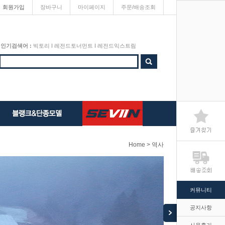
회원가입
장바구니
마이페이지
주문/배송조회
인기검색어 :
빅토리
I
레전드토너먼트
I
레전드익스트림
Home > 역사
커뮤니티
공지사항