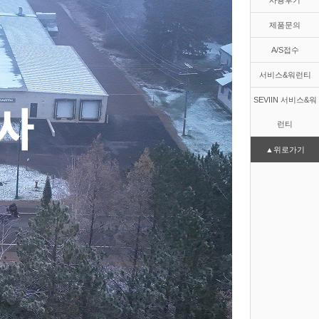
사용후기
제품문의
A/S접수
서비스&워런티
SEVIIN 서비스&워
런티
▲위로가기