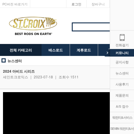
PC버전 바로가기
로그인
장바구니
마이페이지
전화걸기
전체 카테고리
배스로드
계류로드
SEVIIN 릴
커뮤니티
뉴스센터
공지사항
2024 아비드 시리즈
뉴스센터
세인트크로익스
|
2023-07-18
|
조회수 1511
사용후기
제품문의
A/S 접수
워런티&서비스
SEVIIN 워런티&서